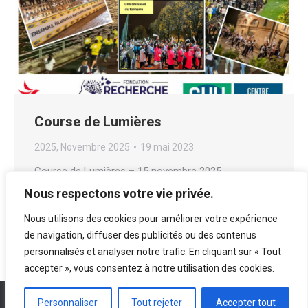
Course de Lumières
2025
,
Novembre 2025
19 mai 2023
Course de Lumières – 15 novembre 2025
Nous respectons votre vie privée.
Lire la suite
Nous utilisons des cookies pour améliorer votre expérience
de navigation, diffuser des publicités ou des contenus
personnalisés et analyser notre trafic. En cliquant sur « Tout
accepter », vous consentez à notre utilisation des cookies.
© ASMJ - 2022. Tous droits réservés I
Mentions légales
I
Politique de
Personnaliser
Tout rejeter
Accepter tout
confidentialité
I
Cookies