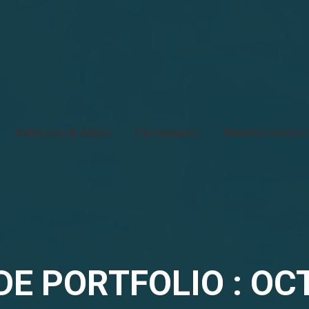
mes-nous ?
Adhésion & Aides
Partenaires
Ma
Adhésion & Aides
Partenaires
Manifestations
DE PORTFOLIO : OC
Vous êtes ici :