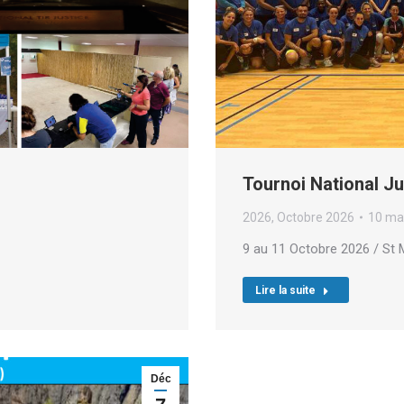
Tournoi National J
2026
,
Octobre 2026
10 ma
9 au 11 Octobre 2026 / St M
Lire la suite
Déc