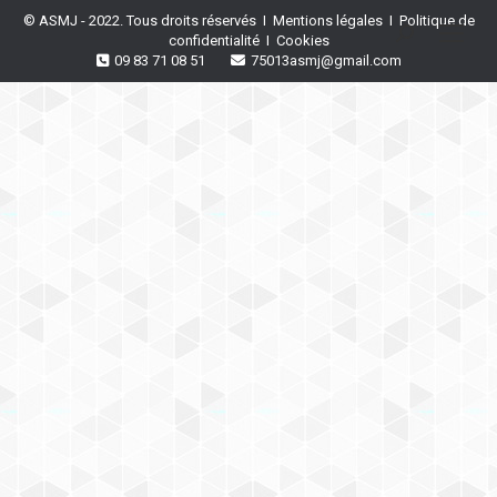
© ASMJ - 2022. Tous droits réservés I
Mentions légales
I
Politique de
Recherche
confidentialité
I
Cookies
09 83 71 08 51
75013asmj@gmail.com
: