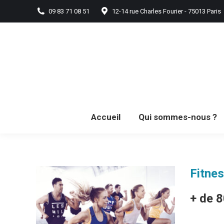
09 83 71 08 51
12-14 rue Charles Fourier - 75013 Paris
Accueil
Qui som
Accueil
Qui sommes-nous ?
Fitne
+ de 8