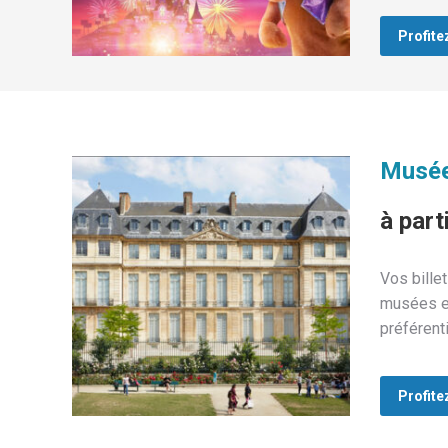
Profite
Musée
à part
Vos billet
musées et
préférent
Profite