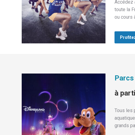
Accédez à
toute la 
ou cours à
Profite
Parcs 
à part
Tous les p
aquatiques
grands pa