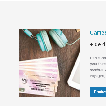
Carte
+ de 
Des e-car
pour fair
nombreux 
voyages, 
Profite